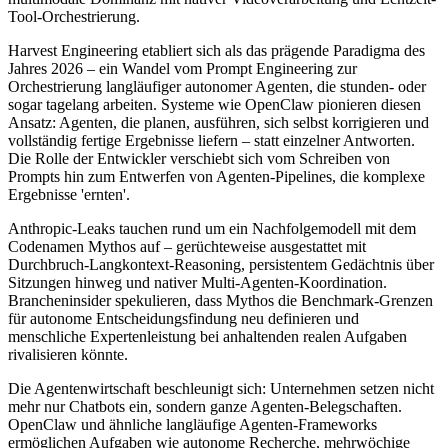
Tool-Orchestrierung.
Harvest Engineering etabliert sich als das prägende Paradigma des
Jahres 2026 – ein Wandel vom Prompt Engineering zur
Orchestrierung langläufiger autonomer Agenten, die stunden- oder
sogar tagelang arbeiten. Systeme wie OpenClaw pionieren diesen
Ansatz: Agenten, die planen, ausführen, sich selbst korrigieren und
vollständig fertige Ergebnisse liefern – statt einzelner Antworten.
Die Rolle der Entwickler verschiebt sich vom Schreiben von
Prompts hin zum Entwerfen von Agenten-Pipelines, die komplexe
Ergebnisse 'ernten'.
Anthropic-Leaks tauchen rund um ein Nachfolgemodell mit dem
Codenamen Mythos auf – gerüchteweise ausgestattet mit
Durchbruch-Langkontext-Reasoning, persistentem Gedächtnis über
Sitzungen hinweg und nativer Multi-Agenten-Koordination.
Brancheninsider spekulieren, dass Mythos die Benchmark-Grenzen
für autonome Entscheidungsfindung neu definieren und
menschliche Expertenleistung bei anhaltenden realen Aufgaben
rivalisieren könnte.
Die Agentenwirtschaft beschleunigt sich: Unternehmen setzen nicht
mehr nur Chatbots ein, sondern ganze Agenten-Belegschaften.
OpenClaw und ähnliche langläufige Agenten-Frameworks
ermöglichen Aufgaben wie autonome Recherche, mehrwöchige