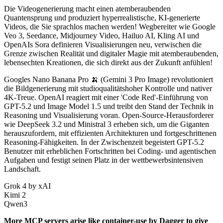
Die Videogenerierung macht einen atemberaubenden
Quantensprung und produziert hyperrealistische, KI-generierte
Videos, die Sie sprachlos machen werden! Wegbereiter wie Google
Veo 3, Seedance, Midjourney Video, Hailuo AI, Kling AI und
OpenAIs Sora definieren Visualisierungen neu, verwischen die
Grenze zwischen Realität und digitaler Magie mit atemberaubenden,
lebensechten Kreationen, die sich direkt aus der Zukunft anfühlen!
Googles Nano Banana Pro 🍌 (Gemini 3 Pro Image) revolutioniert
die Bildgenerierung mit studioqualitätshoher Kontrolle und nativer
4K-Treue. OpenAI reagiert mit einer 'Code Red'-Einführung von
GPT-5.2 und Image Model 1.5 und treibt den Stand der Technik in
Reasoning und Visualisierung voran. Open-Source-Herausforderer
wie DeepSeek 3.2 und Ministral 3 erheben sich, um die Giganten
herauszufordern, mit effizienten Architekturen und fortgeschrittenen
Reasoning-Fähigkeiten. In der Zwischenzeit begeistert GPT-5.2
Benutzer mit erheblichen Fortschritten bei Coding- und agentischen
Aufgaben und festigt seinen Platz in der wettbewerbsintensiven
Landschaft.
Grok 4 by xAI
Kimi 2
Qwen3
More MCP servers arise like container-use by Dagger to give