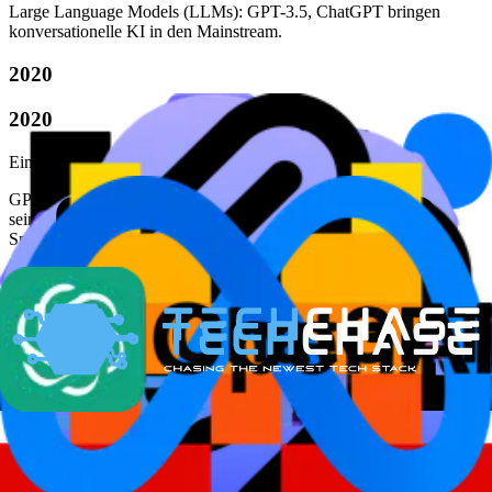
Large Language Models (LLMs): GPT-3.5, ChatGPT bringen
konversationelle KI in den Mainstream.
2020
2020
Ein neuer Maßstab im Sprachverständnis
GPT-3: Etablierte sich als das fortschrittlichste KI-Sprachmodell
seiner Zeit und zeigte beispiellose Fähigkeiten im natürlichen
Sprachverständnis und der Sprachgenerierung.
TechChase AI Architecture