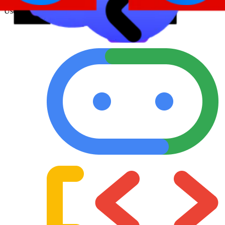
💬 Chat | 📞 Voice Agent
User Facing
A2A Protocol