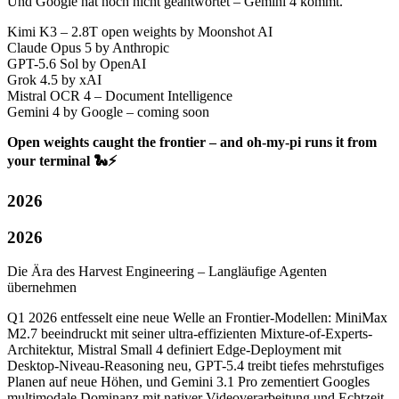
Und Google hat noch nicht geantwortet – Gemini 4 kommt.
Kimi K3 – 2.8T open weights by Moonshot AI
Claude Opus 5 by Anthropic
GPT-5.6 Sol by OpenAI
Grok 4.5 by xAI
Mistral OCR 4 – Document Intelligence
Gemini 4 by Google – coming soon
Open weights caught the frontier – and oh-my-pi runs it from
your terminal 🐍⚡
2026
2026
Die Ära des Harvest Engineering – Langläufige Agenten
übernehmen
Q1 2026 entfesselt eine neue Welle an Frontier-Modellen: MiniMax
M2.7 beeindruckt mit seiner ultra-effizienten Mixture-of-Experts-
Architektur, Mistral Small 4 definiert Edge-Deployment mit
Desktop-Niveau-Reasoning neu, GPT-5.4 treibt tiefes mehrstufiges
Planen auf neue Höhen, und Gemini 3.1 Pro zementiert Googles
multimodale Dominanz mit nativer Videoverarbeitung und Echtzeit-